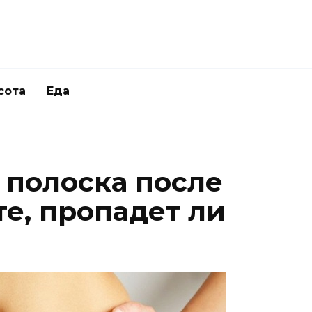
сота
Еда
 полоска после
е, пропадет ли