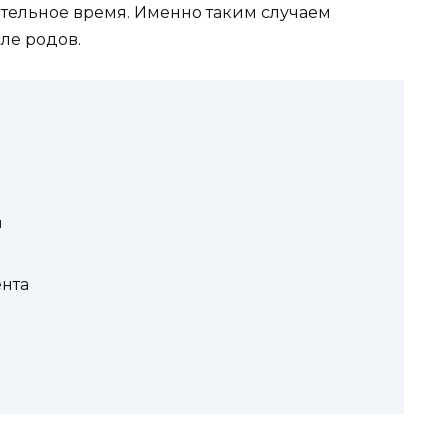
тельное время. Именно таким случаем
ле родов.
ы
ента