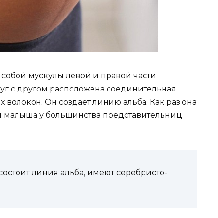
 собой мускулы левой и правой части
уг с другом расположена соединительная
х волокон. Он создаёт линию альба. Как раз она
 малыша у большинства представительниц
состоит линия альба, имеют серебристо-