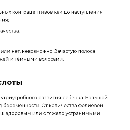
ьных контрацептивов как до наступления
ния;
ачества.
или нет, невозможно. Зачастую полоса
ожей и тёмными волосами.
слоты
нутриутробного развития ребёнка. Большой
од беременности. От количества фолиевой
ыш здоровым или с тяжело устранимыми